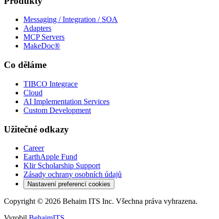
Produkty
Messaging / Integration / SOA
Adapters
MCP Servers
MakeDoc®
Co děláme
TIBCO Integrace
Cloud
AI Implementation Services
Custom Development
Užitečné odkazy
Career
EarthApple Fund
Klir Scholarship Support
Zásady ochrany osobních údajů
Nastavení preferencí cookies
Copyright © 2026 Behaim ITS Inc. Všechna práva vyhrazena.
Vyrobil
BehaimITS