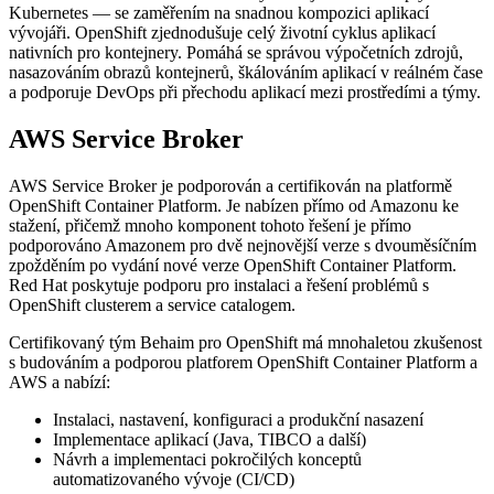
Kubernetes — se zaměřením na snadnou kompozici aplikací
vývojáři. OpenShift zjednodušuje celý životní cyklus aplikací
nativních pro kontejnery. Pomáhá se správou výpočetních zdrojů,
nasazováním obrazů kontejnerů, škálováním aplikací v reálném čase
a podporuje DevOps při přechodu aplikací mezi prostředími a týmy.
AWS Service Broker
AWS Service Broker je podporován a certifikován na platformě
OpenShift Container Platform. Je nabízen přímo od Amazonu ke
stažení, přičemž mnoho komponent tohoto řešení je přímo
podporováno Amazonem pro dvě nejnovější verze s dvouměsíčním
zpožděním po vydání nové verze OpenShift Container Platform.
Red Hat poskytuje podporu pro instalaci a řešení problémů s
OpenShift clusterem a service catalogem.
Certifikovaný tým Behaim pro OpenShift má mnohaletou zkušenost
s budováním a podporou platforem OpenShift Container Platform a
AWS a nabízí:
Instalaci, nastavení, konfiguraci a produkční nasazení
Implementace aplikací (Java, TIBCO a další)
Návrh a implementaci pokročilých konceptů
automatizovaného vývoje (CI/CD)