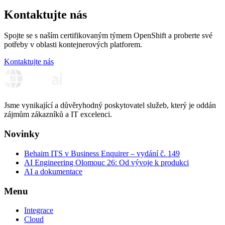
Kontaktujte nás
Spojte se s naším certifikovaným týmem OpenShift a proberte své
potřeby v oblasti kontejnerových platforem.
Kontaktujte nás
Jsme vynikající a důvěryhodný poskytovatel služeb, který je oddán
zájmům zákazníků a IT excelenci.
Novinky
Behaim ITS v Business Enquirer – vydání č. 149
AI Engineering Olomouc 26: Od vývoje k produkci
AI a dokumentace
Menu
Integrace
Cloud