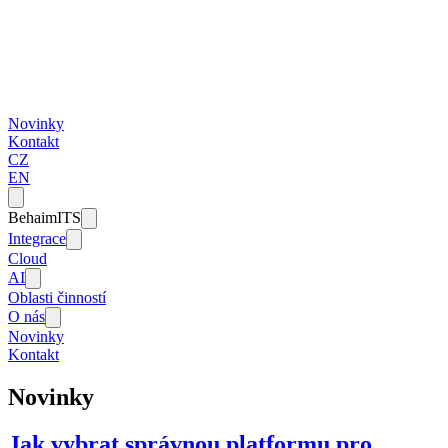
Novinky
Kontakt
CZ
EN
BehaimITS
Integrace
Cloud
AI
Oblasti činností
O nás
Novinky
Kontakt
Novinky
Jak vybrat správnou platformu pro