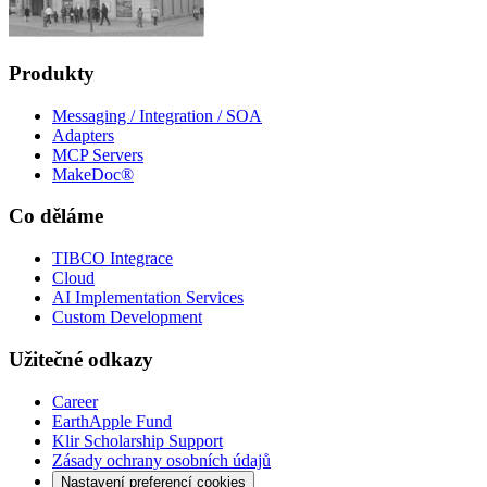
Produkty
Messaging / Integration / SOA
Adapters
MCP Servers
MakeDoc®
Co děláme
TIBCO Integrace
Cloud
AI Implementation Services
Custom Development
Užitečné odkazy
Career
EarthApple Fund
Klir Scholarship Support
Zásady ochrany osobních údajů
Nastavení preferencí cookies