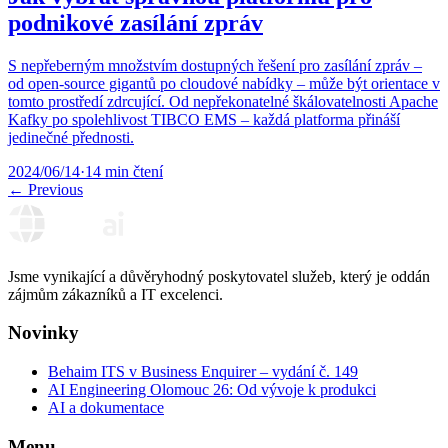
podnikové zasílání zpráv
S nepřeberným množstvím dostupných řešení pro zasílání zpráv –
od open-source gigantů po cloudové nabídky – může být orientace v
tomto prostředí zdrcující. Od nepřekonatelné škálovatelnosti Apache
Kafky po spolehlivost TIBCO EMS – každá platforma přináší
jedinečné přednosti.
2024/06/14
·
14
min čtení
← Previous
Jsme vynikající a důvěryhodný poskytovatel služeb, který je oddán
zájmům zákazníků a IT excelenci.
Novinky
Behaim ITS v Business Enquirer – vydání č. 149
AI Engineering Olomouc 26: Od vývoje k produkci
AI a dokumentace
Menu