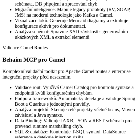
schémata, DB připojení a zpracování chyb.
Migrační inteligence: Mapuje legacy protokoly (RV, SOAP,
JMS) na moderní technologie jako Kafka a Camel.
Vizualizace toků: Generuje Mermaid diagramy a extrahuje
konfigurace aktivit pro dokumentaci.
Analýza schémat: Spravuje XSD závislosti s generováním
ukázkových XML a extrakcí elementů.
Validace Camel Routes
Behaim MCP pro Camel
Komplexní validační toolkit pro Apache Camel routes a enterprise
integrační projekty před nasazením.
Validace rout: Využívá Camel Catalog pro kontrolu syntaxe a
endpointů kvůli konfiguračním chybám.
Podpora frameworků: Automaticky detekuje a validuje Spring
Boot a Quarkus s jednotnými pravidly.
Analýza projektů: Skenuje celé projekty včetně beans, Maven
závislostí a Java syntaxe.
Data Binding: Validuje JAXB, JSON a REST schémata pro
prevenci runtime marshalling chyb.
SQL & databáze: Kontroluje T-SQL syntaxi, DataSource
reference a detekuje injection rizika.