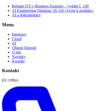
Behaim ITS v Business Enquirer – vydání č. 149
AI Engineering Olomouc 26: Od vývoje k produkci
AI a dokumentace
Menu
Integrace
Cloud
AI
Oblasti činností
O nás
Novinky
Kontakt
Kontakt
EU Office